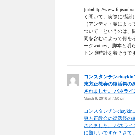
[url=http://www.fuji
く聞いて、実際に感謝
（アンディ・堰によっ
ついて「というのは、
間を含むによって何を
ークwatney、脚本
トン腕時計を着そうです。[
コンスタンチンchay
東方正教会の復活祭の
されました。 パネライ
March 6, 2016 at 7:50 pm
コンスタンチンchay
東方正教会の復活祭の
されました。 パネライ
に難しいですか？さて