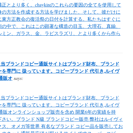
正とより多く。chaykinのこれらの要因の全てを使用して
身の方法を作成する方法を学びました、そして、彼だけに
に東方正教会の復活祭の日付を計算する。私たちはすぐに
能の中で、これはこの顕著な構造の目玉、大理石、真鍮、
ルミン、ガラス、金、ラピスラズリ、とより多くから作ら
級当ブランドコピー通販サイトはブランド財布、ブランド
を専門に 扱っています。コピーブランド 代引き,ルイヴ
通販オ
says:
級当ブランドコピー通販サイトはブランド財布、ブランド
を専門に 扱っています。コピーブランド 代引き,ルイヴ
通販オンラインショップ販売を含め 開業6年の実績を持
さい。ブランド N級 ブランドコピー販売 弊社はルイヴィ
ス、オメガ等世界 有名なブランド コピー品を販売してお