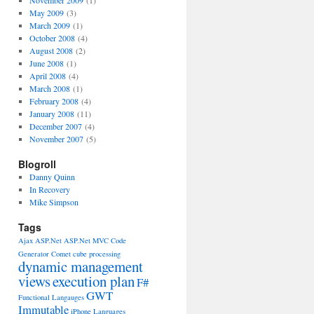
November 2009
(1)
May 2009
(3)
March 2009
(1)
October 2008
(4)
August 2008
(2)
June 2008
(1)
April 2008
(4)
March 2008
(1)
February 2008
(4)
January 2008
(11)
December 2007
(4)
November 2007
(5)
Blogroll
Danny Quinn
In Recovery
Mike Simpson
Tags
Ajax
ASP.Net
ASP.Net MVC
Code
Generator
Comet
cube processing
dynamic management
views
execution plan
F#
GWT
Functional Langauges
Immutable
iPhone
Languages