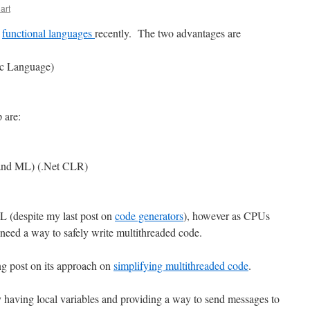
art
n
functional languages
recently. The two advantages are
ic Language)
 are:
and ML) (.Net CLR)
SL (despite my last post on
code generators
), however as CPUs
need a way to safely write multithreaded code.
ing post on its approach on
simplifying multithreaded code
.
 having local variables and providing a way to send messages to