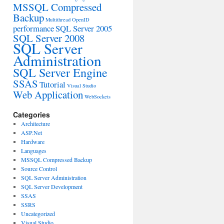
MSSQL Compressed
Backup
Multithread
OpenID
performance
SQL Server 2005
SQL Server 2008
SQL Server
Administration
SQL Server Engine
SSAS
Tutorial
Visual Studio
Web Application
WebSockets
Categories
Architecture
ASP.Net
Hardware
Languages
MSSQL Compressed Backup
Source Control
SQL Server Administration
SQL Server Development
SSAS
SSRS
Uncategorized
Visual Studio