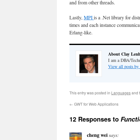
and from other threads.
Lastly,
MPI
is a .Net library for d
times and each instance communicat
Erlang-like.
About Clay Lenh
I am a DBA/Techni
View all posts by
This entry was posted in
Languages
and 
←
GWT for Web Applications
12 Responses to
Funct
cheng wei
says: