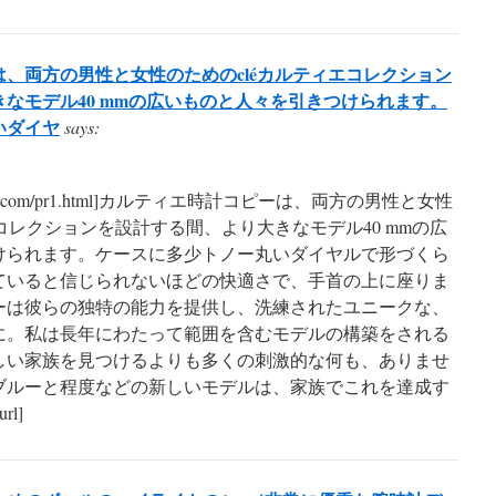
、両方の男性と女性のためのcléカルティエコレクション
なモデル40 mmの広いものと人々を引きつけられます。
いダイヤ
says:
tobrand.com/pr1.html]カルティエ時計コピーは、両方の男性と女性
エコレクションを設計する間、より大きなモデル40 mmの広
けられます。ケースに多少トノー丸いダイヤルで形づくら
ていると信じられないほどの快適さで、手首の上に座りま
ーは彼らの独特の能力を提供し、洗練されたユニークな、
に。私は長年にわたって範囲を含むモデルの構築をされる
しい家族を見つけるよりも多くの刺激的な何も、ありませ
ブルーと程度などの新しいモデルは、家族でこれを達成す
l]