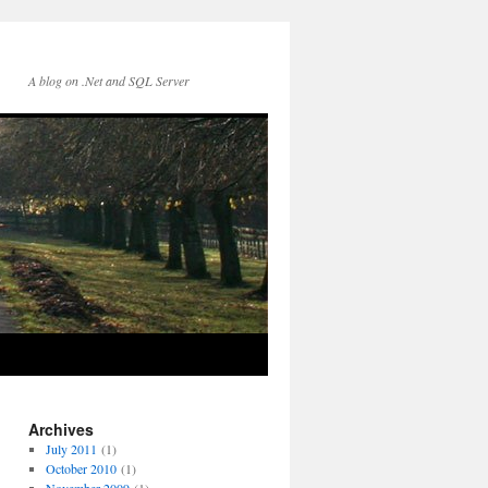
A blog on .Net and SQL Server
Archives
July 2011
(1)
October 2010
(1)