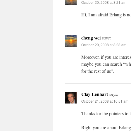
October 20, 2008 at 8:21 am
Hi, I am afraid Erlang is
cheng wei
says:
October 20, 2008 at 8:23 am
Moreover, if you are inter
maybe you can search “wh
for the rest of us”.
Clay Lenhart
says:
October 21, 2008 at 10:51 am
Thanks for the pointers to 
Right you are about Erlang