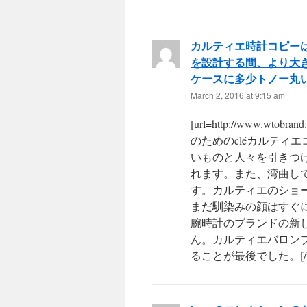
カルティエ時計コピーは
を設計する間、より大き
ケースに多少トノー丸
March 2, 2016 at 9:15 am
[url=http://www.w
のためのcléカルティ
いものと人々を引きつ
れます。また、湾曲し
す。カルティエのショ
まだ馴染みの顔はすぐ
腕時計のブランドの新
ん。カルティエバロン
ることが最後でした。[/ur