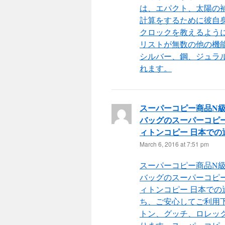
は、エパクト、太陽の補
計算をするために彼自
クロックを教えるよう
リストが無数の他の機
シルバー、鋼、ジュラ
れます。
スーパーコピー商品N
バッグのスーパーコピー
ィトンコピー 日本での
March 6, 2016 at 7:51 pm
スーパーコピー商品N
バッグのスーパーコピー
ィトンコピー 日本での
ち、ご安心してご利用下
トン、グッチ、ロレック