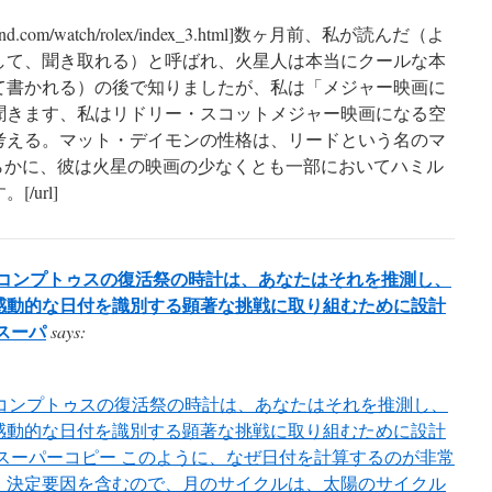
sanbrand.com/watch/rolex/index_3.html]数ヶ月前、私が読んだ（よ
して、聞き取れる）と呼ばれ、火星人は本当にクールな本
て書かれる）の後で知りましたが、私は「メジャー映画に
聞きます、私はリドリー・スコットメジャー映画になる空
考える。マット・デイモンの性格は、リードという名のマ
と明らかに、彼は火星の映画の少なくとも一部においてハミル
/url]
kinコンプトゥスの復活祭の時計は、あなたはそれを推測し、
感動的な日付を識別する顕著な挑戦に取り組むために設計
スーパ
says:
kinコンプトゥスの復活祭の時計は、あなたはそれを推測し、
感動的な日付を識別する顕著な挑戦に取り組むために設計
スーパーコピー このように、なぜ日付を計算するのが非常
、決定要因を含むので、月のサイクルは、太陽のサイクル