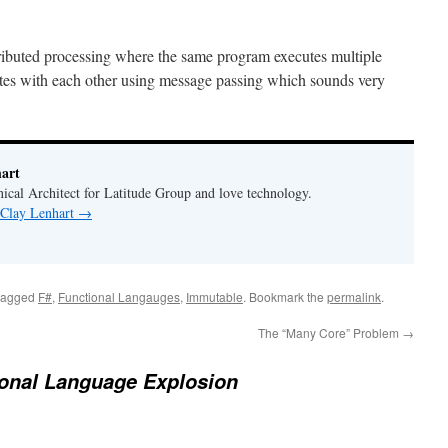
istributed processing where the same program executes multiple
es with each other using message passing which sounds very
art
cal Architect for Latitude Group and love technology.
 Clay Lenhart
→
tagged
F#
,
Functional Langauges
,
Immutable
. Bookmark the
permalink
.
The “Many Core” Problem
→
ional Language Explosion