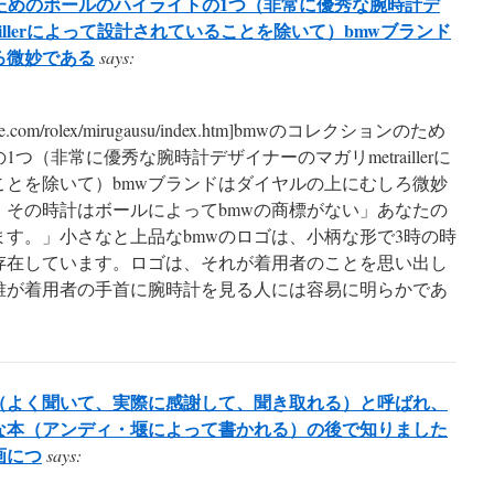
ためのボールのハイライトの1つ（非常に優秀な腕時計デ
aillerによって設計されていることを除いて）bmwブランド
ろ微妙である
says:
evance.com/rolex/mirugausu/index.htm]bmwのコレクションのため
つ（非常に優秀な腕時計デザイナーのマガリmetraillerに
ことを除いて）bmwブランドはダイヤルの上にむしろ微妙
。その時計はボールによってbmwの商標がない」あなたの
す。」小さなと上品なbmwのロゴは、小柄な形で3時の時
存在しています。ロゴは、それが着用者のことを思い出し
誰が着用者の手首に腕時計を見る人には容易に明らかであ
（よく聞いて、実際に感謝して、聞き取れる）と呼ばれ、
な本（アンディ・堰によって書かれる）の後で知りました
画につ
says: