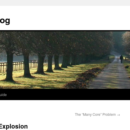
log
uide
The “Many Core” Problem
→
Explosion