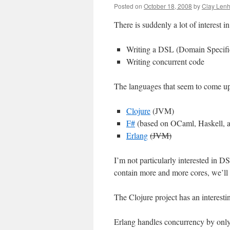
Posted on
October 18, 2008
by
Clay Lenh
There is suddenly a lot of interest i
Writing a DSL (Domain Specif
Writing concurrent code
The languages that seem to come up
Clojure
(JVM)
F#
(based on OCaml, Haskell, 
Erlang
(JVM)
I’m not particularly interested in D
contain more and more cores, we’ll 
The Clojure project has an interest
Erlang handles concurrency by only