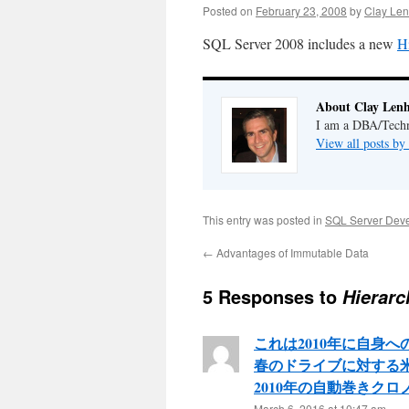
Posted on
February 23, 2008
by
Clay Len
SQL Server 2008 includes a new
H
About Clay Lenh
I am a DBA/Techni
View all posts by
This entry was posted in
SQL Server Dev
←
Advantages of Immutable Data
5 Responses to
Hierarc
これは2010年に自身
春のドライブに対する
2010年の自動巻きクロ
March 6, 2016 at 10:47 am