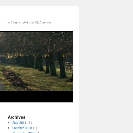
A blog on .Net and SQL Server
Archives
July 2011
(1)
October 2010
(1)