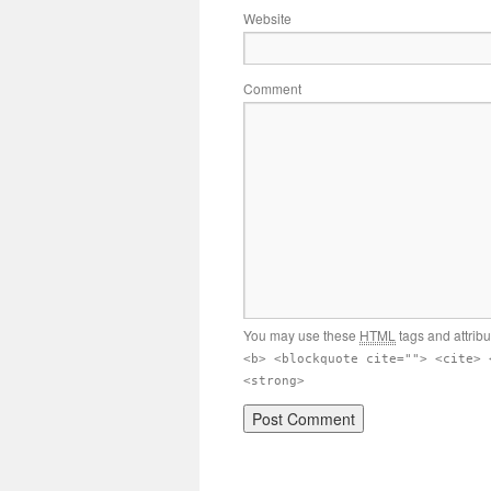
Website
Comment
You may use these
HTML
tags and attrib
<b> <blockquote cite=""> <cite> 
<strong>