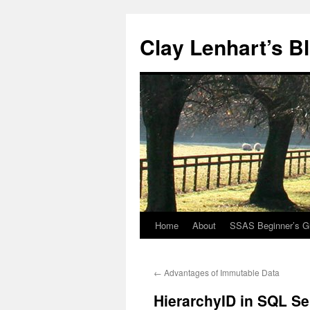
Clay Lenhart’s B
Home
About
SSAS Beginner’s G
Skip
to
←
Advantages of Immutable Data
content
HierarchyID in SQL Se