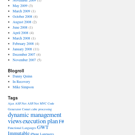
November 2009
(1)
May 2009
(3)
March 2009
(1)
October 2008
(4)
August 2008
(2)
June 2008
(1)
April 2008
(4)
March 2008
(1)
February 2008
(4)
January 2008
(11)
December 2007
(4)
November 2007
(5)
Blogroll
Danny Quinn
In Recovery
Mike Simpson
Tags
Ajax
ASP.Net
ASP.Net MVC
Code
Generator
Comet
cube processing
dynamic management
views
execution plan
F#
GWT
Functional Langauges
Immutable
iPhone
Languages