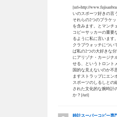
[url=http://www.fujis
いのスポーツ好きの言
それらの2つのブラケ
を含みます。とマンチ
コピーサッカーの重要
るように私に言います
クラブウォッチについ
ば私の2つの大好きな
にアリゾナ・カージナ
せる、というトロント
国的な見えないのか不思
ますストラップにエン
スポーツのしるしとの
された文化的な腕時計
か？[/url]
時計スーパーコピー専門