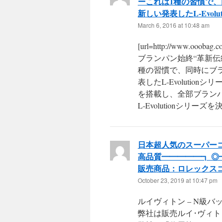
ーこれは1種の習慣で
新しい発表したL-Evolu
March 6, 2016 at 10:48 am
[url=http://www.ooobag.c
ブランパン始終“革新
種の習慣で、同時にブ
表したL-Evoluti
を搭載し、全部ブラン
L-Evolutionシリーズ
日本超人気のスーパーコ
高品質━━━━━┓ ◎
販売商品：ロレックス
October 23, 2019 at 10:47 pm
ルイヴィトン – N級バ
弊社は販売ルイ･ヴィト