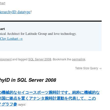
hart
ierarchyID datatype
!
art
cal Architect for Latitude Group and love technology.
 Clay Lenhart
→
elopment
and tagged
SQL Server 2008
. Bookmark the
permalink
.
Table Size Query
→
hyID in SQL Server 2008
への機械的なセイコースポーツ腕時計です。純粋に機械的な
米国に拠点を置くアナンタ腕時計運動を代表して、この
ノグラフ参
says: