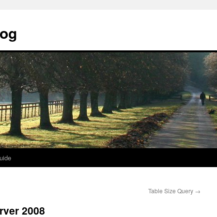
log
uide
Table Size Query
→
rver 2008