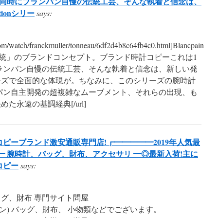
、同時にブランパン自慢の伝統工芸、そんな執着と信念は、
tionシリー
says:
om/watch/franckmuller/tonneau/6df2d4b8c64fb4c0.html]Blancpain
伝統」のブランドコンセプト。ブランド時計コピーこれは1
ランパン自慢の伝統工芸、そんな執着と信念は、新しい発
onシリーズで全面的な体現が。ちなみに、このシリーズの腕時計
パン自主開発の超複雑なムーブメント、それらの出現、も
を決めた永遠の基調経典[/url]
ピーブランド激安通販専門店!┏━━━━━2019年人気最
━ 腕時計、バッグ、財布、アクセサリ ━◎最新入荷!主に
コピー
says:
ッグ、財布 専門サイト問屋
ン) バッグ、財布、 小物類などでございます。