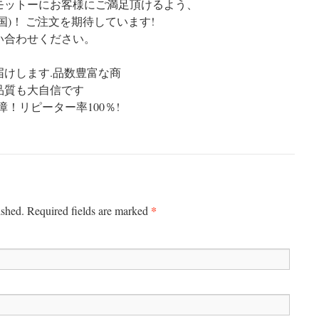
モットーにお客様にご満足頂けるよう、
国)！ ご注文を期待しています!
い合わせください。
けします.品数豊富な商
品質も大自信です
障！リピーター率100％!
*
ished.
Required fields are marked