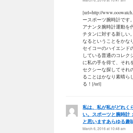
[url=http://www.oo
ースポーツ腕時計です
アナンタ腕時計運動を代表
チタンに対する新しい
なるということをかな
セイコーのハイエンド
している普通のコレク
に私の手を得て、それ
セクシーな探してそれ
ることはかなり素晴ら
る！[/url]
私は、私が私がどれく
い。スポーツと腕時計
と思いますあらゆる趣
March 6, 2016 at 10:48 am