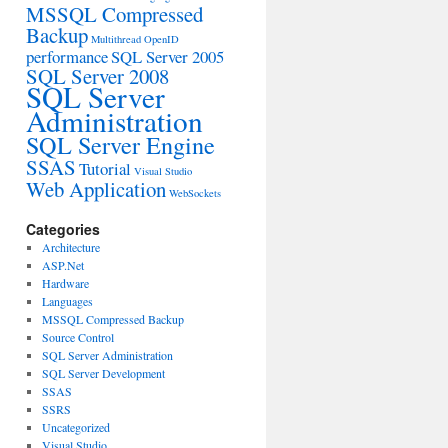
MSSQL Compressed
Backup
Multithread
OpenID
performance
SQL Server 2005
SQL Server 2008
SQL Server
Administration
SQL Server Engine
SSAS
Tutorial
Visual Studio
Web Application
WebSockets
Categories
Architecture
ASP.Net
Hardware
Languages
MSSQL Compressed Backup
Source Control
SQL Server Administration
SQL Server Development
SSAS
SSRS
Uncategorized
Visual Studio