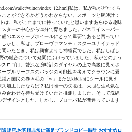
anbrand.com/wallet/vuitton/index_12.html]私は、私が私がどれくら
うことができるかどうかわからない。スポーツと腕時計：
ットは、私がこれまでに持っていたと思いますあらゆる趣味
ェスターの中心から20分で育ちました。パネライスーパー
な歯のエスケープホイールにとって重要であると言ってい
。しかし、私は、ブローヴァマンチェスターユナイテッド
て聞いたとき、私は興奮よりも神経質でした。私はしばし
分野の融合について疑問にふけっていました、私がどのよう
ルスロゴは、贅沢な腕時計のダイヤルの上で高級に見えさ
メープルリーフスのバッジの可能性を考えてクラウンに愛
議と国民の巻き毛の「w」またはkiddishにクールに見え
ボス加工したならば？私は唯一の失敗は、大胆な生意気な
組み合わせを待ち受けていたと推測しました、そして洗練
のデザインとした。しかし、ブローバ私が間違っています
通販店,お客様非常に満足ブランドコピー時計 おすすめロ