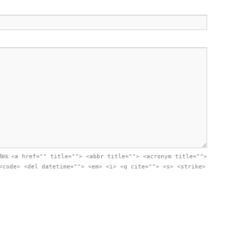
utes:
<a href="" title=""> <abbr title=""> <acronym title="">
<code> <del datetime=""> <em> <i> <q cite=""> <s> <strike>