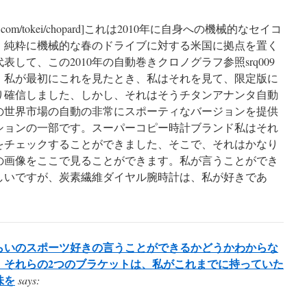
owatch.com/tokei/chopard]これは2010年に自身への機械的なセイコ
。純粋に機械的な春のドライブに対する米国に拠点を置く
して、この2010年の自動巻きクロノグラフ参照srq009
。私が最初にこれを見たとき、私はそれを見て、限定版に
り確信しました、しかし、それはそうチタンアナンタ自動
の世界市場の自動の非常にスポーティなバージョンを提供
ションの一部です。スーパーコピー時計ブランド私はそれ
をチェックすることができました、そこで、それはかなり
の画像をここで見ることができます。私が言うことができ
しいですが、炭素繊維ダイヤル腕時計は、私が好きであ
らいのスポーツ好きの言うことができるかどうかわからな
：それらの2つのブラケットは、私がこれまでに持っていた
味を
says: