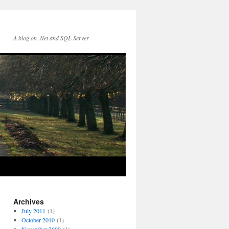
A blog on .Net and SQL Server
Archives
July 2011
(1)
October 2010
(1)