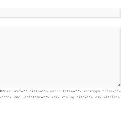
utes:
<a href="" title=""> <abbr title=""> <acronym title="">
<code> <del datetime=""> <em> <i> <q cite=""> <s> <strike>