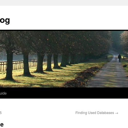
log
uide
05
Finding Used Databases
→
ge