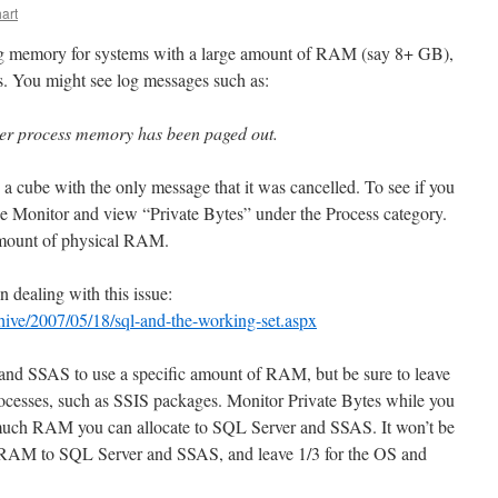
art
ng memory for systems with a large amount of RAM (say 8+ GB),
ons. You might see log messages such as:
erver process memory has been paged out.
a cube with the only message that it was cancelled. To see if you
e Monitor and view “Private Bytes” under the Process category.
amount of physical RAM.
in dealing with this issue:
chive/2007/05/18/sql-and-the-working-set.aspx
nd SSAS to use a specific amount of RAM, but be sure to leave
cesses, such as SSIS packages. Monitor Private Bytes while you
 much RAM you can allocate to SQL Server and SSAS. It won’t be
the RAM to SQL Server and SSAS, and leave 1/3 for the OS and