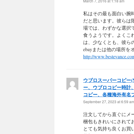
March 7, 2016 at 1:18 am
私はその最も面白い腕
だと思います。彼らは
場では、わずかな選択
食うようです。よくこ
は、少なくとも、彼ら
ebayまたは他の場所
http://www.bestevance.com
ウブロスーパーコピー(
ー、ウブロコピー時計
コピー、各種海外有名
September 27, 2023 at 6:59 a
注文してから直ぐにメ
梱包もきれいにされて
とても気持ち良くお買