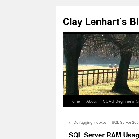
Clay Lenhart’s B
Home
About
SSAS Beginner’s G
Skip
to
←
Defragging Indexes in SQL Server 20
content
SQL Server RAM Usa