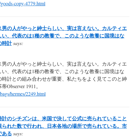
/goods-copy-4779.html
ス男の人がやっと紳士らしい、実は言えない。カルティエ
しい、代表のは1種の教養で、このような教養に国境はな
の時計
says:
ス男の人がやっと紳士らしい、実は言えない。カルティエ
しい、代表のは1種の教養で、このような教養に国境はな
の時計との組み合わせが重要、私たちをよく見てこのと紳
server 1911。
bags/hermes/2249.html
時計のシチズンは、米国で決して公式に売られていること
限られた数で行われ、日本各地の場所で売られている。市
である
says: