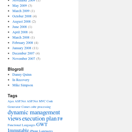
November 2009
(1)
May 2009
(3)
March 2009
(1)
October 2008
(4)
August 2008
(2)
June 2008
(1)
April 2008
(4)
March 2008
(1)
February 2008
(4)
January 2008
(11)
December 2007
(4)
November 2007
(5)
Blogroll
Danny Quinn
In Recovery
Mike Simpson
Tags
Ajax
ASP.Net
ASP.Net MVC
Code
Generator
Comet
cube processing
dynamic management
views
execution plan
F#
GWT
Functional Langauges
Immutable
iPhone
Languages