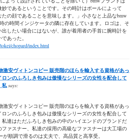
illerによって設計されていることを除いて）bmwブランドは
微妙であるということです。その時計はボールによって
なたの顔であることを意味します。」小さなと上品なbmw
3時の時間インジケータの隣に存在しています。ロゴは、そ
い出したい場合にはないが、誰が着用者の手首に腕時計を
かであった。
tokei/chopard/index.html
物激安ヴィトンコピー 販売階のほらを輸入する資格があっ
イロンのふろしき包みは傲慢なシリーズの女性を配合して
、私
says:
物激安ヴィトンコピー 販売階のほらを輸入する資格があっ
イロンのふろしき包みは傲慢なシリーズの女性を配合して
、私達はただふろしき包みの中のハイエンドのブランドだ
のファスナー、私達の採用の高級なファスナーは大工場の
ナーが順調で滑るのは丈夫で、高品質と高享受。