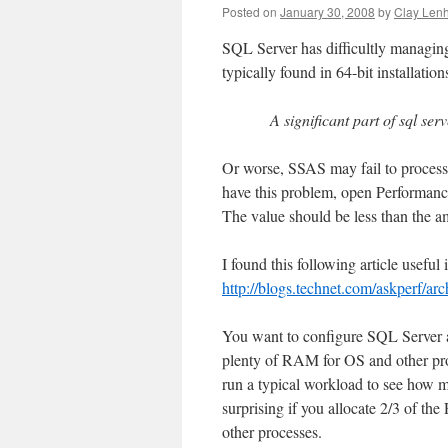
Posted on
January 30, 2008
by
Clay Lenh
SQL Server has difficultly managi
typically found in 64-bit installati
A significant part of sql s
Or worse, SSAS may fail to process 
have this problem, open Performanc
The value should be less than the 
I found this following article useful 
http://blogs.technet.com/askperf/ar
You want to configure SQL Server a
plenty of RAM for OS and other pro
run a typical workload to see how
surprising if you allocate 2/3 of 
other processes.