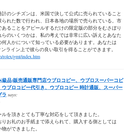
時計のシチズンは、米国で決して公式に売られていること
限られた数で行われ、日本各地の場所で売られている。市
であることをアピールするだけの限定版の部分をむさぼり
れらのいくつかは、私の考えでは非常に広い訴えとあなた
の何人かについて知っている必要があります。あなたは
をオンライン上で彼らの良い取引を得ることができます。
/rolex/gmt/index.htm
N級品)販売通販専門店ウブロコピー、ウブロスーパーコピ
、ウブロコピー代引き、ウブロコピー 時計通販、スーパー
ブラ
says:
m
ールを頂きとても丁寧な対応をして頂きました。
おりお礼のお手紙まで添えられて、購入する側としては
い物ができました。