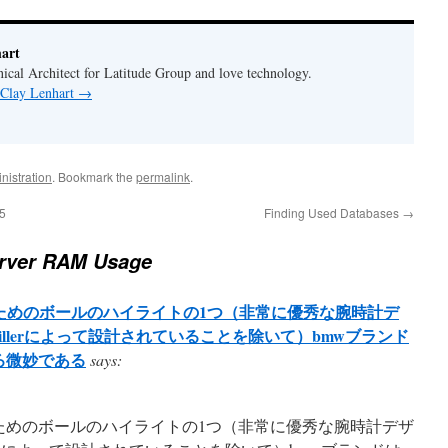
art
cal Architect for Latitude Group and love technology.
 Clay Lenhart
→
nistration
. Bookmark the
permalink
.
05
Finding Used Databases
→
rver RAM Usage
ためのボールのハイライトの1つ（非常に優秀な腕時計デ
aillerによって設計されていることを除いて）bmwブランド
ろ微妙である
says:
ためのボールのハイライトの1つ（非常に優秀な腕時計デザ