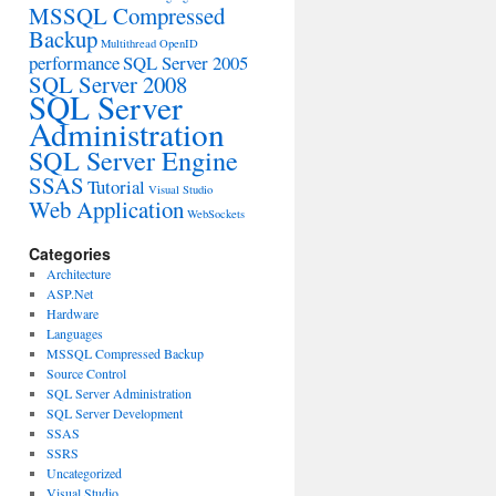
MSSQL Compressed
Backup
Multithread
OpenID
performance
SQL Server 2005
SQL Server 2008
SQL Server
Administration
SQL Server Engine
SSAS
Tutorial
Visual Studio
Web Application
WebSockets
Categories
Architecture
ASP.Net
Hardware
Languages
MSSQL Compressed Backup
Source Control
SQL Server Administration
SQL Server Development
SSAS
SSRS
Uncategorized
Visual Studio