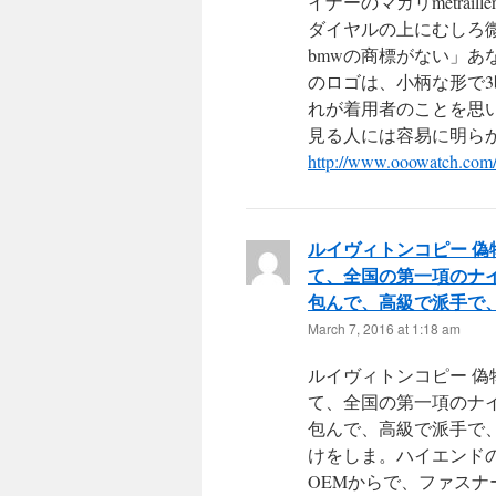
イナーのマガリmetra
ダイヤルの上にむしろ
bmwの商標がない」あ
のロゴは、小柄な形で
れが着用者のことを思
見る人には容易に明ら
http://www.ooowatch.com/
ルイヴィトンコピー 偽
て、全国の第一項のナ
包んで、高級で派手で
March 7, 2016 at 1:18 am
ルイヴィトンコピー 偽
て、全国の第一項のナ
包んで、高級で派手で
けをしま。ハイエンド
OEMからで、ファス