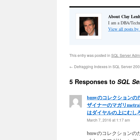
About Clay Lenh
I am a DBA/Techni
View all posts by
This entry was posted in
SQL Server Admi
←
Defragging Indexes in SQL Server 20
5 Responses to
SQL Se
bmwのコレクションの
ザイナーのマガリmetr
はダイヤルの上にむし
March 7, 2016 at 1:17 am
bmwのコレクションの