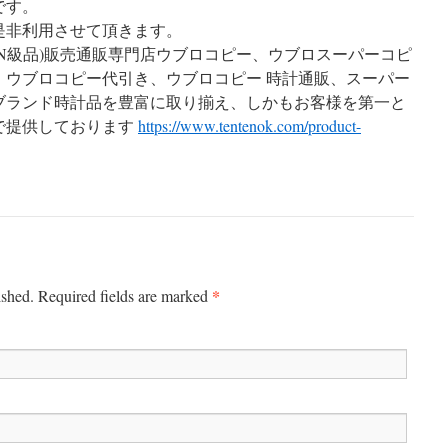
です。
是非利用させて頂きます。
N級品)販売通販専門店ウブロコピー、ウブロスーパーコピ
、ウブロコピー代引き、ウブロコピー 時計通販、スーパー
ブランド時計品を豊富に取り揃え、しかもお客様を第一と
で提供しております
https://www.tentenok.com/product-
*
ished.
Required fields are marked