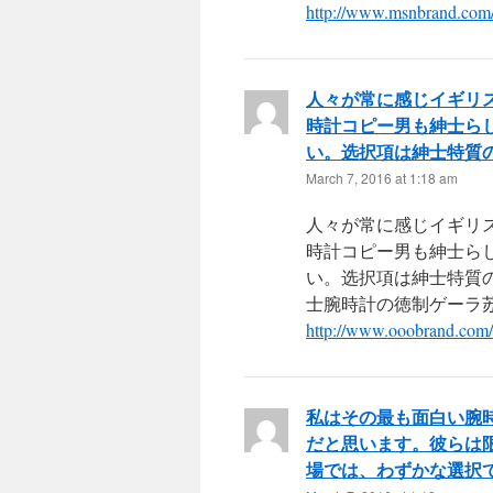
http://www.msnbrand.com
人々が常に感じイギリ
時計コピー男も紳士ら
い。选択項は紳士特質
March 7, 2016 at 1:18 am
人々が常に感じイギリ
時計コピー男も紳士ら
い。选択項は紳士特質
士腕時計の徳制ゲーラ苏蒂Ob
http://www.ooobrand.com/
私はその最も面白い腕
だと思います。彼らは
場では、わずかな選択