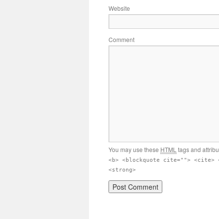
Website
Comment
You may use these
HTML
tags and attrib
<b> <blockquote cite=""> <cite> 
<strong>